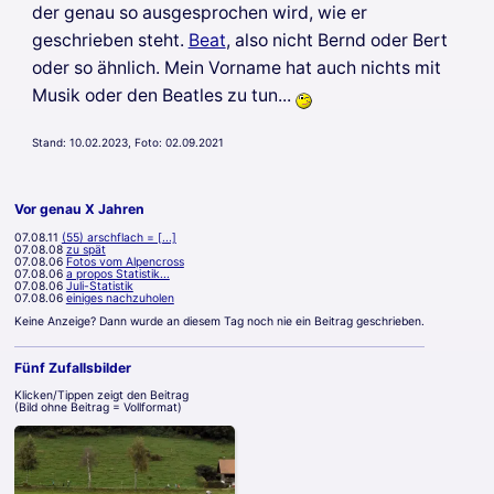
der genau so ausgesprochen wird, wie er
geschrieben steht.
Beat
, also nicht Bernd oder Bert
oder so ähnlich. Mein Vorname hat auch nichts mit
Musik oder den Beatles zu tun...
Stand: 10.02.2023, Foto: 02.09.2021
Vor genau X Jahren
07.08.11
(55) arschflach = [...]
07.08.08
zu spät
07.08.06
Fotos vom Alpencross
07.08.06
a propos Statistik...
07.08.06
Juli-Statistik
07.08.06
einiges nachzuholen
Keine Anzeige? Dann wurde an diesem Tag noch nie ein Beitrag geschrieben.
Fünf Zufallsbilder
Klicken/Tippen zeigt den Beitrag
(Bild ohne Beitrag = Vollformat)