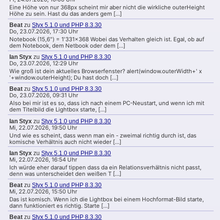
Eine Höhe von nur 368px scheint mir aber nicht die wirkliche outerHeight
Höhe zu sein. Hast du das anders gem […]
Beat
zu
Styx 5.1.0 und PHP 8.3.30
Do, 23.07.2026, 17:30 Uhr
Notebook (15,6") = 1'331x368 Wobei das Verhalten gleich ist. Egal, ob auf
dem Notebook, dem Netbook oder dem […]
Ian Styx
zu
Styx 5.1.0 und PHP 8.3.30
Do, 23.07.2026, 12:29 Uhr
Wie groß ist dein aktuelles Browserfenster? alert(window.outerWidth+' x
'+window.outerHeight); Du hast doch […]
Beat
zu
Styx 5.1.0 und PHP 8.3.30
Do, 23.07.2026, 09:31 Uhr
Also bei mir ist es so, dass ich nach einem PC-Neustart, und wenn ich mit
dem Titelbild die Lightbox starte, […]
Ian Styx
zu
Styx 5.1.0 und PHP 8.3.30
Mi, 22.07.2026, 19:50 Uhr
Und wie es scheint, dass wenn man ein - zweimal richtig durch ist, das
komische Verhältnis auch nicht wieder […]
Ian Styx
zu
Styx 5.1.0 und PHP 8.3.30
Mi, 22.07.2026, 16:54 Uhr
Ich würde eher darauf tippen dass da ein Relationsverhältnis nicht passt,
denn was unterscheidet den weißen T […]
Beat
zu
Styx 5.1.0 und PHP 8.3.30
Mi, 22.07.2026, 15:50 Uhr
Das ist komisch. Wenn ich die Lightbox bei einem Hochformat-Bild starte,
dann funktioniert es richtig. Starte […]
Beat
zu
Styx 5.1.0 und PHP 8.3.30