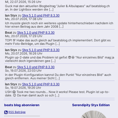
Mi, 22.07.2026, 15:26 Uhr
Guck mal den aktuellen Blogbeitrag "Julier & Albulapass" auf beatsblog.ch
an. In der Lightbox werden die […]
Ian Styx
zu
Styx 5.1.0 und PHP 8.3.30
Mo, 20.07.2026, 17:38 Uhr
Ich musste gleich noch ein weiteres update hinterherschieben nachdem ich
hier einen Beitrag aus dem Jahr 2008 […]
Beat
zu
Styx 5.1.0 und PHP 8.3.30
Mo, 20.07.2026, 17:29 Uhr
TOP! 💯 Habe das auch gleich auf beatsblog.ch implementiert. Dort gibt es
mehr Foto-Beiträge, um das Plugin […]
Ian Styx
zu
Styx 5.1.0 und PHP 8.3.30
Mo, 20.07.2026, 16:26 Uhr
Plugin up-2-date und das Problem ist gefixt 😎🤩 "Nur einzelnes Bild" mag ja
vielleicht doch irgendeinen gee […]
Beat
zu
Styx 5.1.0 und PHP 8.3.30
So, 19.07.2026, 22:03 Uhr
In der Plugin-Konfiguration kannst Du den Punkt "Nur einzelnes Bild" auch
gleich entfernen. Aus meiner Sicht […]
Ian Styx
zu
Styx 5.1.0 und PHP 8.3.30
So, 19.07.2026, 19:26 Uhr
USH 😱 Took me two rounds... Now it works! Please test. Plugin ist up-to-
date. 😌 Da man damit auch so sch […]
beats blog abonnieren
Serendipity Styx Edition
RSS Beiträge