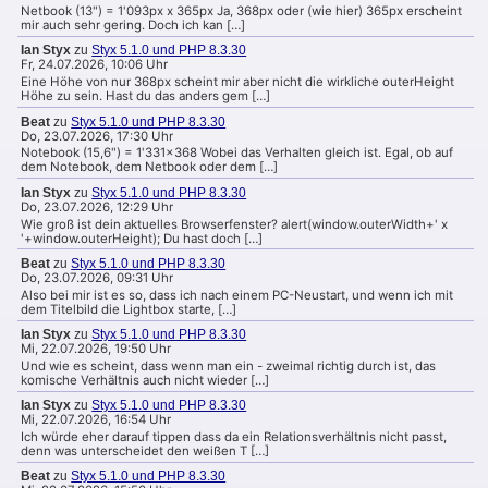
Netbook (13") = 1'093px x 365px Ja, 368px oder (wie hier) 365px erscheint
mir auch sehr gering. Doch ich kan […]
Ian Styx
zu
Styx 5.1.0 und PHP 8.3.30
Fr, 24.07.2026, 10:06 Uhr
Eine Höhe von nur 368px scheint mir aber nicht die wirkliche outerHeight
Höhe zu sein. Hast du das anders gem […]
Beat
zu
Styx 5.1.0 und PHP 8.3.30
Do, 23.07.2026, 17:30 Uhr
Notebook (15,6") = 1'331x368 Wobei das Verhalten gleich ist. Egal, ob auf
dem Notebook, dem Netbook oder dem […]
Ian Styx
zu
Styx 5.1.0 und PHP 8.3.30
Do, 23.07.2026, 12:29 Uhr
Wie groß ist dein aktuelles Browserfenster? alert(window.outerWidth+' x
'+window.outerHeight); Du hast doch […]
Beat
zu
Styx 5.1.0 und PHP 8.3.30
Do, 23.07.2026, 09:31 Uhr
Also bei mir ist es so, dass ich nach einem PC-Neustart, und wenn ich mit
dem Titelbild die Lightbox starte, […]
Ian Styx
zu
Styx 5.1.0 und PHP 8.3.30
Mi, 22.07.2026, 19:50 Uhr
Und wie es scheint, dass wenn man ein - zweimal richtig durch ist, das
komische Verhältnis auch nicht wieder […]
Ian Styx
zu
Styx 5.1.0 und PHP 8.3.30
Mi, 22.07.2026, 16:54 Uhr
Ich würde eher darauf tippen dass da ein Relationsverhältnis nicht passt,
denn was unterscheidet den weißen T […]
Beat
zu
Styx 5.1.0 und PHP 8.3.30