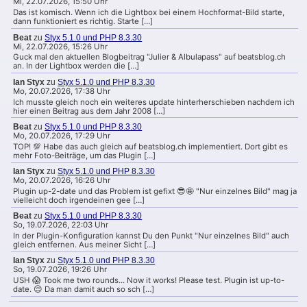
Mi, 22.07.2026, 15:50 Uhr
Das ist komisch. Wenn ich die Lightbox bei einem Hochformat-Bild starte,
dann funktioniert es richtig. Starte […]
Beat
zu
Styx 5.1.0 und PHP 8.3.30
Mi, 22.07.2026, 15:26 Uhr
Guck mal den aktuellen Blogbeitrag "Julier & Albulapass" auf beatsblog.ch
an. In der Lightbox werden die […]
Ian Styx
zu
Styx 5.1.0 und PHP 8.3.30
Mo, 20.07.2026, 17:38 Uhr
Ich musste gleich noch ein weiteres update hinterherschieben nachdem ich
hier einen Beitrag aus dem Jahr 2008 […]
Beat
zu
Styx 5.1.0 und PHP 8.3.30
Mo, 20.07.2026, 17:29 Uhr
TOP! 💯 Habe das auch gleich auf beatsblog.ch implementiert. Dort gibt es
mehr Foto-Beiträge, um das Plugin […]
Ian Styx
zu
Styx 5.1.0 und PHP 8.3.30
Mo, 20.07.2026, 16:26 Uhr
Plugin up-2-date und das Problem ist gefixt 😎🤩 "Nur einzelnes Bild" mag ja
vielleicht doch irgendeinen gee […]
Beat
zu
Styx 5.1.0 und PHP 8.3.30
So, 19.07.2026, 22:03 Uhr
In der Plugin-Konfiguration kannst Du den Punkt "Nur einzelnes Bild" auch
gleich entfernen. Aus meiner Sicht […]
Ian Styx
zu
Styx 5.1.0 und PHP 8.3.30
So, 19.07.2026, 19:26 Uhr
USH 😱 Took me two rounds... Now it works! Please test. Plugin ist up-to-
date. 😌 Da man damit auch so sch […]