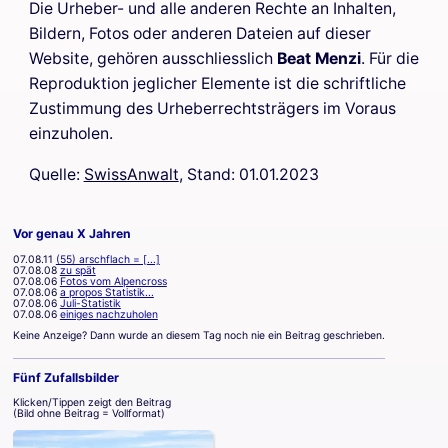
Die Urheber- und alle anderen Rechte an Inhalten,
Bildern, Fotos oder anderen Dateien auf dieser
Website, gehören ausschliesslich
Beat Menzi
. Für die
Reproduktion jeglicher Elemente ist die schriftliche
Zustimmung des Urheberrechtsträgers im Voraus
einzuholen.
Quelle:
SwissAnwalt
, Stand: 01.01.2023
Vor genau X Jahren
07.08.11
(55) arschflach = [...]
07.08.08
zu spät
07.08.06
Fotos vom Alpencross
07.08.06
a propos Statistik...
07.08.06
Juli-Statistik
07.08.06
einiges nachzuholen
Keine Anzeige? Dann wurde an diesem Tag noch nie ein Beitrag geschrieben.
Fünf Zufallsbilder
Klicken/Tippen zeigt den Beitrag
(Bild ohne Beitrag = Vollformat)