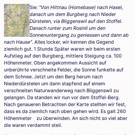
Sie:
"Von Hittnau (Homebase) nach Hasel,
danach um dem Burgberg nach Nieder
Dürstelen, via Bliggenswil auf den Stoffel.
Danach runter zum Rosinli um den
Sonnenuntergang zu geniessen und dann ab
nach Hause"
. Alles locker, wir kennen die Gegend
ziemlich gut. 1 Stunde Später waren wir beim ersten
Aufstieg auf den Burgberg, mittlere Steigung ca. 100
Höhenmeter. Oben angekommen Aussicht auf
unberührte verschneite Felder, die Sonne funkelte auf
dem Schnee. Jetzt um den Berg herum nach
Niederdürstelen um dann stapfend auf einem
verschneiten Naturwanderweg nach Bliggenswil zu
gelangen. Da standen wir nun vor dem Stoffel-Berg.
Nach genaueren Betrachten der Karte stellten wir fest,
dass es da ziemlich nach oben gehen wird. Es galt 260
Höhenmeter zu überwinden. An sich nicht so viel aber
die waren verdammt steil.