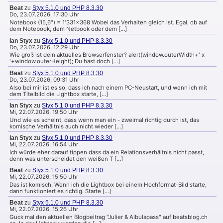
Beat
zu
Styx 5.1.0 und PHP 8.3.30
Do, 23.07.2026, 17:30 Uhr
Notebook (15,6") = 1'331x368 Wobei das Verhalten gleich ist. Egal, ob auf
dem Notebook, dem Netbook oder dem […]
Ian Styx
zu
Styx 5.1.0 und PHP 8.3.30
Do, 23.07.2026, 12:29 Uhr
Wie groß ist dein aktuelles Browserfenster? alert(window.outerWidth+' x
'+window.outerHeight); Du hast doch […]
Beat
zu
Styx 5.1.0 und PHP 8.3.30
Do, 23.07.2026, 09:31 Uhr
Also bei mir ist es so, dass ich nach einem PC-Neustart, und wenn ich mit
dem Titelbild die Lightbox starte, […]
Ian Styx
zu
Styx 5.1.0 und PHP 8.3.30
Mi, 22.07.2026, 19:50 Uhr
Und wie es scheint, dass wenn man ein - zweimal richtig durch ist, das
komische Verhältnis auch nicht wieder […]
Ian Styx
zu
Styx 5.1.0 und PHP 8.3.30
Mi, 22.07.2026, 16:54 Uhr
Ich würde eher darauf tippen dass da ein Relationsverhältnis nicht passt,
denn was unterscheidet den weißen T […]
Beat
zu
Styx 5.1.0 und PHP 8.3.30
Mi, 22.07.2026, 15:50 Uhr
Das ist komisch. Wenn ich die Lightbox bei einem Hochformat-Bild starte,
dann funktioniert es richtig. Starte […]
Beat
zu
Styx 5.1.0 und PHP 8.3.30
Mi, 22.07.2026, 15:26 Uhr
Guck mal den aktuellen Blogbeitrag "Julier & Albulapass" auf beatsblog.ch