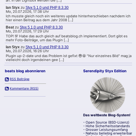
an. In der Lightbox werden die […]
Ian Styx
zu
Styx 5.1.0 und PHP 8.3.30
Mo, 20.07.2026, 17:38 Uhr
Ich musste gleich noch ein weiteres update hinterherschieben nachdem ich
hier einen Beitrag aus dem Jahr 2008 […]
Beat
zu
Styx 5.1.0 und PHP 8.3.30
Mo, 20.07.2026, 17:29 Uhr
TOP! 💯 Habe das auch gleich auf beatsblog.ch implementiert. Dort gibt es
mehr Foto-Beiträge, um das Plugin […]
Ian Styx
zu
Styx 5.1.0 und PHP 8.3.30
Mo, 20.07.2026, 16:26 Uhr
Plugin up-2-date und das Problem ist gefixt 😎🤩 "Nur einzelnes Bild" mag ja
vielleicht doch irgendeinen gee […]
beats blog abonnieren
Serendipity Styx Edition
RSS Beiträge
Kommentare (RSS)
Das weltbeste Blog-System!
- Open Source (BSD-Lizenz)
- Hohe Sicherheitsstandards
- Grosser Leistungsumfang
- Nahezu beliebig erweiterbar