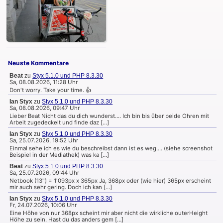
Neuste Kommentare
Beat
zu
Styx 5.1.0 und PHP 8.3.30
Sa, 08.08.2026, 11:28 Uhr
Don't worry. Take your time. 👍
Ian Styx
zu
Styx 5.1.0 und PHP 8.3.30
Sa, 08.08.2026, 09:47 Uhr
Lieber Beat Nicht das du dich wunderst.... Ich bin bis über beide Ohren mit
Arbeit zugedeckelt und finde daz […]
Ian Styx
zu
Styx 5.1.0 und PHP 8.3.30
Sa, 25.07.2026, 19:52 Uhr
Einmal sehe ich es wie du beschreibst dann ist es weg.... (siehe screenshot
Beispiel in der Mediathek) was ka […]
Beat
zu
Styx 5.1.0 und PHP 8.3.30
Sa, 25.07.2026, 09:44 Uhr
Netbook (13") = 1'093px x 365px Ja, 368px oder (wie hier) 365px erscheint
mir auch sehr gering. Doch ich kan […]
Ian Styx
zu
Styx 5.1.0 und PHP 8.3.30
Fr, 24.07.2026, 10:06 Uhr
Eine Höhe von nur 368px scheint mir aber nicht die wirkliche outerHeight
Höhe zu sein. Hast du das anders gem […]