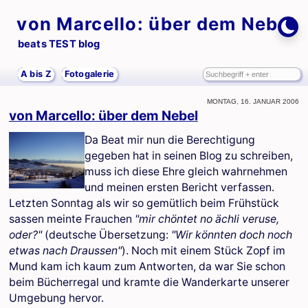
von Marcello: über dem Nebel
beats TEST blog
A bis Z
Fotogalerie
Montag, 16. Januar 2006
von Marcello: über dem Nebel
Da Beat mir nun die Berechtigung
gegeben hat in seinen Blog zu schreiben,
muss ich diese Ehre gleich wahrnehmen
und meinen ersten Bericht verfassen.
Letzten Sonntag als wir so gemütlich beim Frühstück
sassen meinte Frauchen
"mir chöntet no ächli veruse,
oder?"
(deutsche Übersetzung:
"Wir könnten doch noch
etwas nach Draussen"
). Noch mit einem Stück Zopf im
Mund kam ich kaum zum Antworten, da war Sie schon
beim Bücherregal und kramte die Wanderkarte unserer
Umgebung hervor.