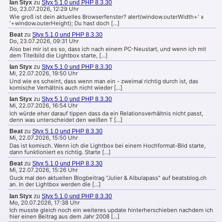
Ian Styx
zu
Styx 5.1.0 und PHP 8.3.30
Do, 23.07.2026, 12:29 Uhr
Wie groß ist dein aktuelles Browserfenster? alert(window.outerWidth+' x
'+window.outerHeight); Du hast doch […]
Beat
zu
Styx 5.1.0 und PHP 8.3.30
Do, 23.07.2026, 09:31 Uhr
Also bei mir ist es so, dass ich nach einem PC-Neustart, und wenn ich mit
dem Titelbild die Lightbox starte, […]
Ian Styx
zu
Styx 5.1.0 und PHP 8.3.30
Mi, 22.07.2026, 19:50 Uhr
Und wie es scheint, dass wenn man ein - zweimal richtig durch ist, das
komische Verhältnis auch nicht wieder […]
Ian Styx
zu
Styx 5.1.0 und PHP 8.3.30
Mi, 22.07.2026, 16:54 Uhr
Ich würde eher darauf tippen dass da ein Relationsverhältnis nicht passt,
denn was unterscheidet den weißen T […]
Beat
zu
Styx 5.1.0 und PHP 8.3.30
Mi, 22.07.2026, 15:50 Uhr
Das ist komisch. Wenn ich die Lightbox bei einem Hochformat-Bild starte,
dann funktioniert es richtig. Starte […]
Beat
zu
Styx 5.1.0 und PHP 8.3.30
Mi, 22.07.2026, 15:26 Uhr
Guck mal den aktuellen Blogbeitrag "Julier & Albulapass" auf beatsblog.ch
an. In der Lightbox werden die […]
Ian Styx
zu
Styx 5.1.0 und PHP 8.3.30
Mo, 20.07.2026, 17:38 Uhr
Ich musste gleich noch ein weiteres update hinterherschieben nachdem ich
hier einen Beitrag aus dem Jahr 2008 […]