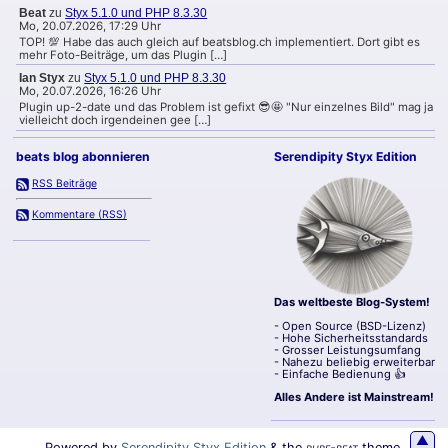
Beat
zu
Styx 5.1.0 und PHP 8.3.30
Mo, 20.07.2026, 17:29 Uhr
TOP! 💯 Habe das auch gleich auf beatsblog.ch implementiert. Dort gibt es
mehr Foto-Beiträge, um das Plugin […]
Ian Styx
zu
Styx 5.1.0 und PHP 8.3.30
Mo, 20.07.2026, 16:26 Uhr
Plugin up-2-date und das Problem ist gefixt 😎🤩 "Nur einzelnes Bild" mag ja
vielleicht doch irgendeinen gee […]
beats blog abonnieren
Serendipity Styx Edition
RSS Beiträge
Kommentare (RSS)
Das weltbeste Blog-System!
- Open Source (BSD-Lizenz)
- Hohe Sicherheitsstandards
- Grosser Leistungsumfang
- Nahezu beliebig erweiterbar
- Einfache Bedienung 👍
Alles Andere ist Mainstream!
▲
Powered by
Serendipity Styx Edition
&
the
pure-beat
theme.