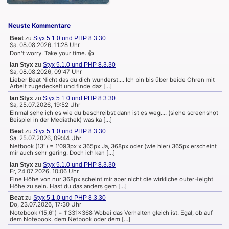
Neuste Kommentare
Beat
zu
Styx 5.1.0 und PHP 8.3.30
Sa, 08.08.2026, 11:28 Uhr
Don't worry. Take your time. 👍
Ian Styx
zu
Styx 5.1.0 und PHP 8.3.30
Sa, 08.08.2026, 09:47 Uhr
Lieber Beat Nicht das du dich wunderst.... Ich bin bis über beide Ohren mit
Arbeit zugedeckelt und finde daz […]
Ian Styx
zu
Styx 5.1.0 und PHP 8.3.30
Sa, 25.07.2026, 19:52 Uhr
Einmal sehe ich es wie du beschreibst dann ist es weg.... (siehe screenshot
Beispiel in der Mediathek) was ka […]
Beat
zu
Styx 5.1.0 und PHP 8.3.30
Sa, 25.07.2026, 09:44 Uhr
Netbook (13") = 1'093px x 365px Ja, 368px oder (wie hier) 365px erscheint
mir auch sehr gering. Doch ich kan […]
Ian Styx
zu
Styx 5.1.0 und PHP 8.3.30
Fr, 24.07.2026, 10:06 Uhr
Eine Höhe von nur 368px scheint mir aber nicht die wirkliche outerHeight
Höhe zu sein. Hast du das anders gem […]
Beat
zu
Styx 5.1.0 und PHP 8.3.30
Do, 23.07.2026, 17:30 Uhr
Notebook (15,6") = 1'331x368 Wobei das Verhalten gleich ist. Egal, ob auf
dem Notebook, dem Netbook oder dem […]